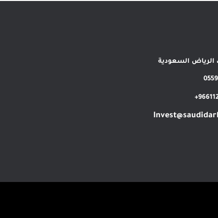
، الرياض السعودية
055
96611
‪Invest@saudida