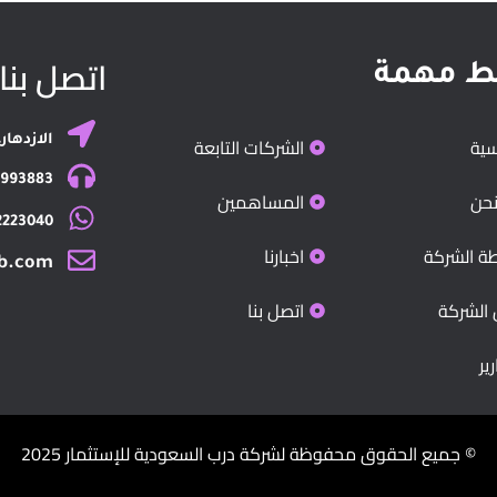
اتصل بنا
ط مهمة
سية
الشركات التابعة
الازدهار
9993883
حن
المساهمين
2223040+
ة الشركة
اخبارنا
rb.com
 الشركة
اتصل بنا
رير
© جميع الحقوق محفوظة لشركة درب السعودية للإستثمار 2025